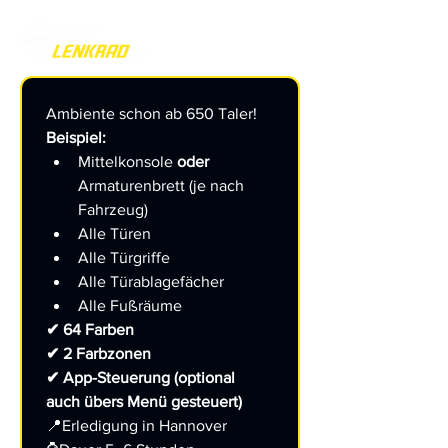
Ambiente schon ab 650 Taler!
Beispiel:
Mittelkonsole 
oder
Armaturenbrett (je nach 
Fahrzeug)
Alle Türen
Alle Türgriffe
Alle Türablagefächer
Alle Fußräume
✔ 64 Farben
✔ 2 Farbzonen
✔ App-Steuerung (optional 
auch übers Menü gesteuert)
📍Erledigung in Hannover