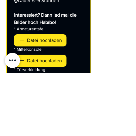
⌚Dauer 5–6 Stunden
Interessiert? Dann lad mal die 
Bilder hoch Habibo!
*
Armaturentafel
Datei hochladen
*
Mittelkonsole
Datei hochladen
*
Türverkleidung
Datei hochladen
*
Was hast du für ein Auto?
Weiter