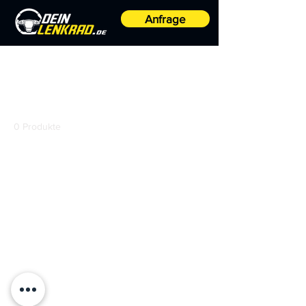
Anfrage
Start
Schaltwippen
Schaltwippen
0 Produkte
Noch keine Produkte
vorhanden
Bitte eine andere Kategorie wählen,
um den Kauf fortzusetzen.